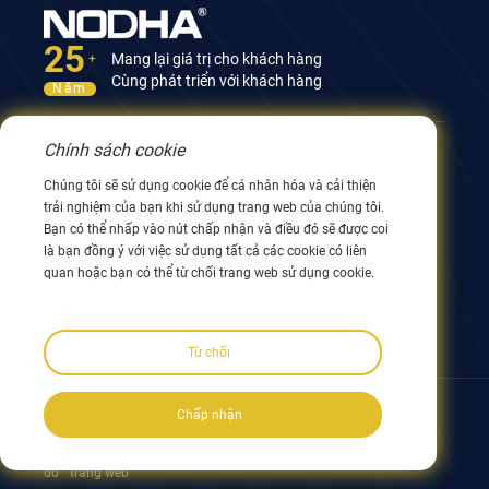
25
Mang lại giá trị cho khách hàng
+
Cùng phát triển với khách hàng
Năm
Chính sách cookie
Liên hệ với chúng tôi
Chúng tôi sẽ sử dụng cookie để cá nhân hóa và cải thiện
Tòa nhà 12, số 9 Đường Xingyang, Vô Tích 214082,
trải nghiệm của bạn khi sử dụng trang web của chúng tôi.
Giang Tô, Trung Quốc
Bạn có thể nhấp vào nút chấp nhận và điều đó sẽ được coi
0086 510 8580 8562
là bạn đồng ý với việc sử dụng tất cả các cookie có liên
0086 152 5144 1199
quan hoặc bạn có thể từ chối trang web sử dụng cookie.
info@nodha.com
sales@nodha.com
Từ chối
Theo dõi chúng tôi:
Chấp nhận
Bản quyền ©2023 NODHA Industrial Co.,Ltd. Bảo lưu mọi quyền Sơ
đồ
trang web