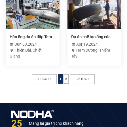
Hàn ống dự án đập Tam
Dự án chế tạo ống của
Hiệp
Thiểm Tây Huajian - Máy
Jun 03,2024
Apr 19,2024
hàn tự động
Thiên Đài, Chiết
Hàm Dương, Thiểm
Giang
Tây
Trước đó
1
2
Tiếp theo
25
Mang lại giá trị cho khách hàng
+