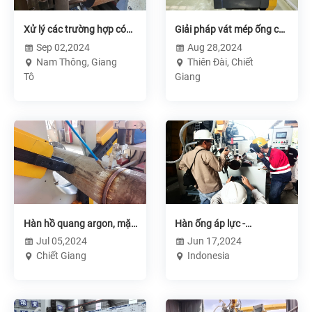
Xử lý các trường hợp có
Giải pháp vát mép ống có
khúc cua lớn - Nam Thông
thành dày - Máy vát mép
Sep 02,2024
Aug 28,2024
ống CNC 2 trạm
Nam Thông, Giang
Thiên Đài, Chiết
Tô
Giang
Hàn hồ quang argon, mặt
Hàn ống áp lực -
bích ống inox - Nhà máy
Indonesia
Jul 05,2024
Jun 17,2024
đóng tàu Chiết Giang
Chiết Giang
Indonesia