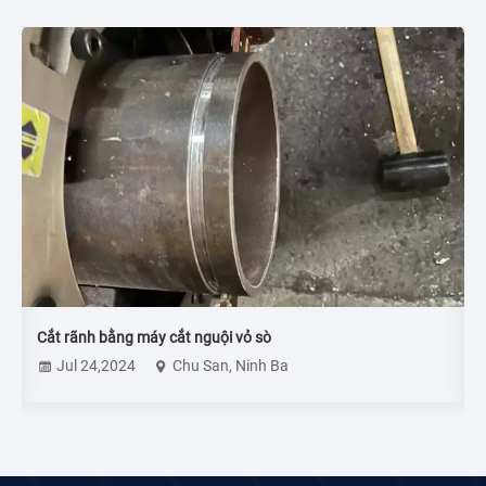
Cắt rãnh bằng máy cắt nguội vỏ sò
L
Jul 24,2024
Chu San, Ninh Ba