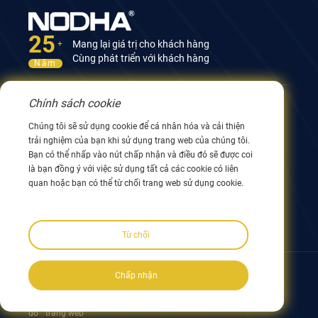
25
Mang lại giá trị cho khách hàng
+
Cùng phát triển với khách hàng
Năm
Chính sách cookie
Liên hệ với chúng tôi
Chúng tôi sẽ sử dụng cookie để cá nhân hóa và cải thiện
Tòa nhà 12, số 9 Đường Xingyang, Vô Tích 214082,
trải nghiệm của bạn khi sử dụng trang web của chúng tôi.
Giang Tô, Trung Quốc
Bạn có thể nhấp vào nút chấp nhận và điều đó sẽ được coi
0086 510 8580 8562
là bạn đồng ý với việc sử dụng tất cả các cookie có liên
0086 152 5144 1199
quan hoặc bạn có thể từ chối trang web sử dụng cookie.
info@nodha.com
sales@nodha.com
Từ chối
Theo dõi chúng tôi:
Chấp nhận
Bản quyền ©2023 NODHA Industrial Co.,Ltd. Bảo lưu mọi quyền Sơ
đồ
trang web