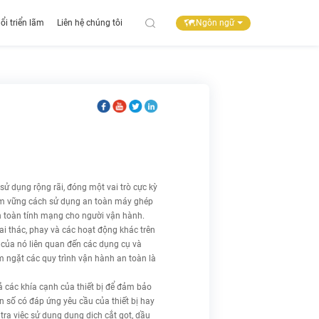
Ngôn ngữ
ổi triển lãm
Liên hệ chúng tôi
 sử dụng rộng rãi, đóng một vai trò cực kỳ
 Nắm vững cách sử dụng an toàn máy ghép
n toàn tính mạng cho người vận hành.
i thác, phay và các hoạt động khác trên
g của nó liên quan đến các dụng cụ và
m ngặt các quy trình vận hành an toàn là
ả các khía cạnh của thiết bị để đảm bảo
n số có đáp ứng yêu cầu của thiết bị hay
tra việc sử dụng dung dịch cắt gọt, dầu