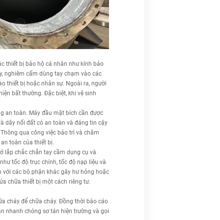
ác thiết bị bảo hộ cá nhân như kính bảo
 chạy, nghiêm cấm dùng tay chạm vào các
o thiết bị hoặc nhân sự. Ngoài ra, người
ện bất thường. Đặc biệt, khi vệ sinh
ụng an toàn. Máy đầu mặt bích cần được
à dây nối đất có an toàn và đáng tin cậy
. Thông qua công việc bảo trì và chăm
an toàn của thiết bị.
nhớ lắp chắc chắn tay cầm dụng cụ và
như tốc độ trục chính, tốc độ nạp liệu và
ạm với các bộ phận khác gây hư hỏng hoặc
sửa chữa thiết bị một cách riêng tư.
hữa cháy để chữa cháy. Đồng thời báo cáo
ần nhanh chóng sơ tán hiện trường và gọi