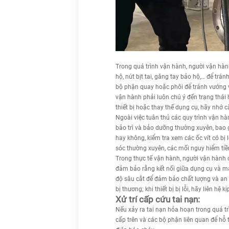
Trong quá trình vận hành, người vận hành
hộ, nút bịt tai, găng tay bảo hộ,… để trá
bộ phận quay hoặc phôi để tránh vướng và
vận hành phải luôn chú ý đến trạng thái 
thiết bị hoặc thay thế dụng cụ, hãy nhớ c
Ngoài việc tuân thủ các quy trình vận h
bảo trì và bảo dưỡng thường xuyên, bao g
hay không, kiểm tra xem các ốc vít có bị
sóc thường xuyên, các mối nguy hiểm tiềm 
Trong thực tế vận hành, người vận hành c
đảm bảo rằng kết nối giữa dụng cụ và máy 
độ sâu cắt để đảm bảo chất lượng và an 
bị thương; khi thiết bị bị lỗi, hãy liên h
Xử trí cấp cứu tai nạn:
Nếu xảy ra tai nạn hỏa hoạn trong quá t
cấp trên và các bộ phận liên quan để hỗ