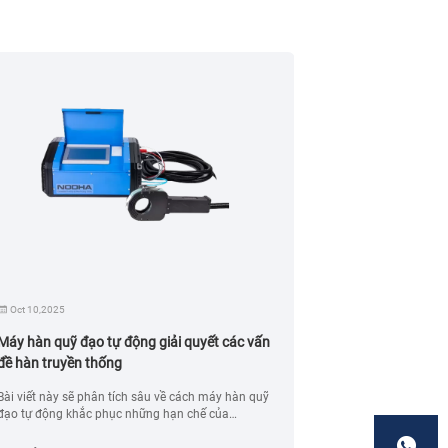
Oct 10,2025
Feb 18,2025
Máy hàn quỹ đạo tự động giải quyết các vấn
Việc sử dụng m
đề hàn truyền thống
Bài viết này sẽ phân tích sâu về cách máy hàn quỹ
Bài viết này giớ
đạo tự động khắc phục những hạn chế của
mặt có thể cải th
phương pháp hàn truyền thống và mang lại những
phí bảo trì và tă