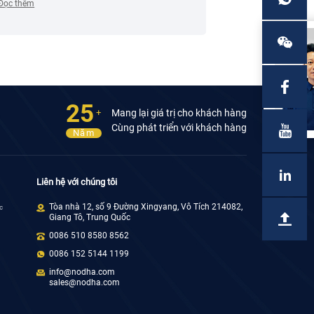
cải tiến mang tính cách mạng cho quy trình hàn
công nghiệp.
Đọc thêm
Đọc thêm
thép không gỉ.
25
Mang lại giá trị cho khách hàng
+
Cùng phát triển với khách hàng
Năm
Liên hệ với chúng tôi
Tòa nhà 12, số 9 Đường Xingyang, Vô Tích 214082,
c
Giang Tô, Trung Quốc
0086 510 8580 8562
0086 152 5144 1199
info@nodha.com
sales@nodha.com