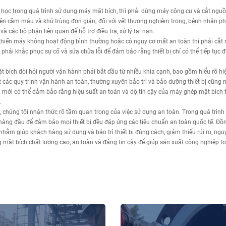
học trong quá trình sử dụng máy mặt bích, thì phải dừng máy công cụ và cắt nguồn
hiện cầm máu và khử trùng đơn giản; đối với vết thương nghiêm trọng, bệnh nhân phả
à các bộ phận liên quan để hỗ trợ điều tra, xử lý tai nạn.
khiến máy không hoạt động bình thường hoặc có nguy cơ mất an toàn thì phải cắt 
ì phải khắc phục sự cố và sửa chữa lỗi để đảm bảo rằng thiết bị chỉ có thể tiếp tục 
t bích đòi hỏi người vận hành phải bắt đầu từ nhiều khía cạnh, bao gồm hiểu rõ hiệ
 các quy trình vận hành an toàn, thường xuyên bảo trì và bảo dưỡng thiết bị cũng n
i mới có thể đảm bảo rằng hiệu suất an toàn và độ tin cậy của máy ghép mặt bích t
.
chúng tôi nhận thức rõ tầm quan trọng của việc sử dụng an toàn. Trong quá trình 
 hàng đầu để đảm bảo mọi thiết bị đều đáp ứng các tiêu chuẩn an toàn quốc tế. Đồ
 nhằm giúp khách hàng sử dụng và bảo trì thiết bị đúng cách, giảm thiểu rủi ro, ng
ặt bích chất lượng cao, an toàn và đáng tin cậy để giúp sản xuất công nghiệp to