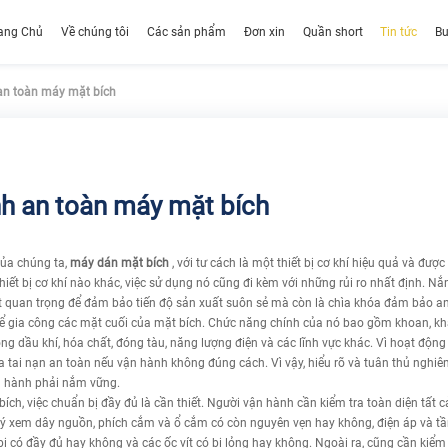
ang Chủ
Về chúng tôi
Các sản phẩm
Đơn xin
Quần short
Tin tức
Bu
n toàn máy mặt bích
h an toàn máy mặt bích
ủa chúng ta,
máy dán mặt bích
, với tư cách là một thiết bị cơ khí hiệu quả và được
thiết bị cơ khí nào khác, việc sử dụng nó cũng đi kèm với những rủi ro nhất định.
yết quan trọng để đảm bảo tiến độ sản xuất suôn sẻ mà còn là chìa khóa đảm bảo a
 để gia công các mặt cuối của mặt bích. Chức năng chính của nó bao gồm khoan, kha
ong dầu khí, hóa chất, đóng tàu, năng lượng điện và các lĩnh vực khác. Vì hoạt độn
ra tai nạn an toàn nếu vận hành không đúng cách. Vì vậy, hiểu rõ và tuân thủ nghiê
 hành phải nắm vững.
ch, việc chuẩn bị đầy đủ là cần thiết. Người vận hành cần kiểm tra toàn diện tất c
 chú ý xem dây nguồn, phích cắm và ổ cắm có còn nguyên vẹn hay không, điện áp và tầ
ị có đầy đủ hay không và các ốc vít có bị lỏng hay không. Ngoài ra, cũng cần kiểm 