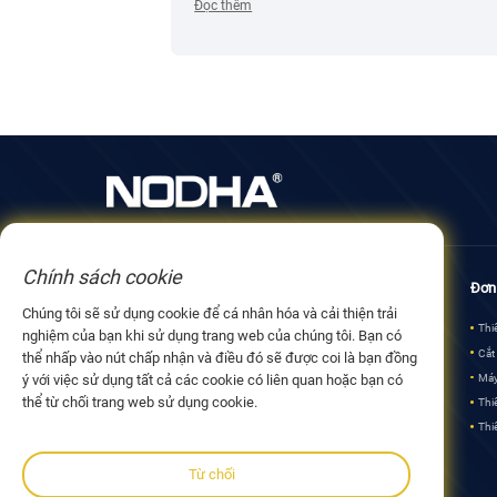
 quy trình hàn
công nghiệp.
Đọc thêm
Chính sách cookie
Về chúng tôi
Các sản phẩm
Đơn
Chúng tôi sẽ sử dụng cookie để cá nhân hóa và cải thiện trải
Giới thiệu về NODHA
Thiết bị gia công tại chỗ
Thiế
nghiệm của bạn khi sử dụng trang web của chúng tôi. Bạn có
Đối tác công ty
Cắt & Hàn Quỹ Đạo
Cắt
thể nhấp vào nút chấp nhận và điều đó sẽ được coi là bạn đồng
Sự phát triển
Máy vát ống di động
Máy
ý với việc sử dụng tất cả các cookie có liên quan hoặc bạn có
thể từ chối trang web sử dụng cookie.
Thiết bị chế tạo ống
Thi
Thiết bị gia công tấm
Thi
Từ chối