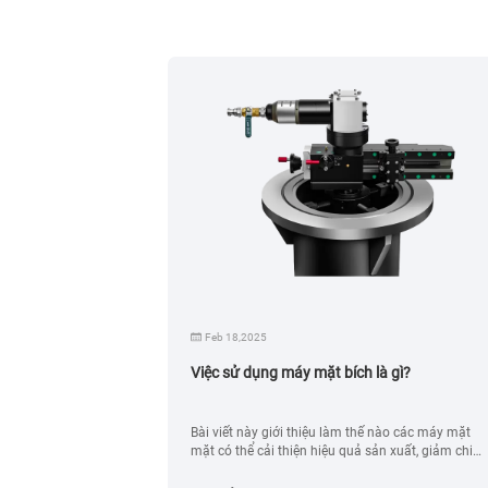
Feb 18,2025
 quyết các vấn
Việc sử dụng máy mặt bích là gì?
cách máy hàn quỹ
Bài viết này giới thiệu làm thế nào các máy mặt
n chế của
mặt có thể cải thiện hiệu quả sản xuất, giảm chi
à mang lại những
phí bảo trì và tăng cường độ tin cậy của thiết bị