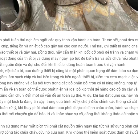
 phải tuân thủ nghiêm ngặt các quy trình vận hành an toàn. Trước hết, phải đeo c
nh chip, tiếng ồn và nhiệt độ cao gây hại cho con người. Thứ hai, khi thiết bị đang
o thiết bị và gây hại. Đồng thời, hãy cẩn thận khi bốc dỡ phôi để tránh va chạm và
hoạt động của thiết bị và dừng máy ngay lập tức để kiểm tra và sửa chữa nếu phát hi
ắt nguồn điện và đợi cho đến khi thiết bị dừng hoàn toàn trước khi vận hành.
ành, việc bảo trì, bảo dưỡng thiết bị cũng là một phần quan trọng để đảm bảo sử d
ồm làm sạch chip và bụi bên trong và bên ngoài thiết bị, kiểm tra xem mạch điện v
 lỏng hay không và dầu bôi trơn trong các bộ phận bôi trơn có bị lỏng không. hợp lý
ẩn về an toàn có thể được phát hiện và loại bỏ kịp thời để nâng cao độ tin cậy và 
ũng cần chú ý đến một số vấn đề an toàn cụ thể. Ví dụ, khi lắp đặt dụng cụ, hãy 
mặt bích là đáng tin cậy; trong quá trình xử lý, chú ý điều chỉnh các thông số cắt 
toàn xử lý; khi thay phôi phải đảm bảo phôi được cố định chắc chắn, tránh va ch
ệ kịp thời với chuyên gia để bảo trì và khắc phục sự cố, đồng thời không tháo dỡ hoặc 
rình sử dụng máy mặt bích thì phải cắt nguồn điện ngay lập tức và sử dụng bình c
 trợ công tác chữa cháy, cứu hộ cứu nạn. Khi không thể kiểm soát được đám cháy, c