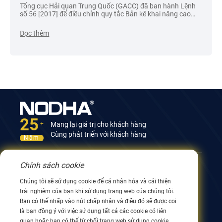
Tổng cục Hải quan Trung Quốc (GACC) đã ban hành Lệnh
số 56 [2017] để điều chỉnh quy tắc Bản kê khai nâng cao
nhằm đảm bảo thủ tục hải quan suôn sẻ và tăng cường
hiệu quả việc hải quan thực hiện nhập cảnh an toàn và
Đọc thêm
phòng ngừa rủi ro đối với hàng hóa xuất nhập khẩu vào/từ
Trung Quốc. Quy định có hiệu lực từ ngày 1 tháng 6 năm
2018
25
Mang lại giá trị cho khách hàng
+
Cùng phát triển với khách hàng
Năm
Chính sách cookie
Liên hệ với chúng tôi
Chúng tôi sẽ sử dụng cookie để cá nhân hóa và cải thiện
Tòa nhà 12, số 9 Đường Xingyang, Vô Tích 214082,
trải nghiệm của bạn khi sử dụng trang web của chúng tôi.
Giang Tô, Trung Quốc
Bạn có thể nhấp vào nút chấp nhận và điều đó sẽ được coi
0086 510 8580 8562
là bạn đồng ý với việc sử dụng tất cả các cookie có liên
0086 152 5144 1199
quan hoặc bạn có thể từ chối trang web sử dụng cookie.