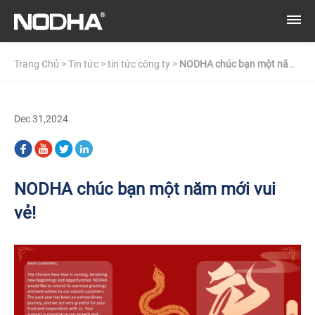
Trang Chủ
>
Tin tức
>
tin tức công ty
>
NODHA chúc bạn một năm
mới vui vẻ!
Dec 31,2024
NODHA chúc bạn một năm mới vui
vẻ!