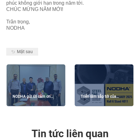
phúc không giới hạn trong năm tới.
CHÚC MỪNG NĂM MỚI!
Trân trọng,
NODHA
Mặt sau
NODHA gửi lời cảm ơn
Triển lãm sắp tới của
chân thành đến TPS
NODHA: 2025 STEELFAB
Tin tức liên quan