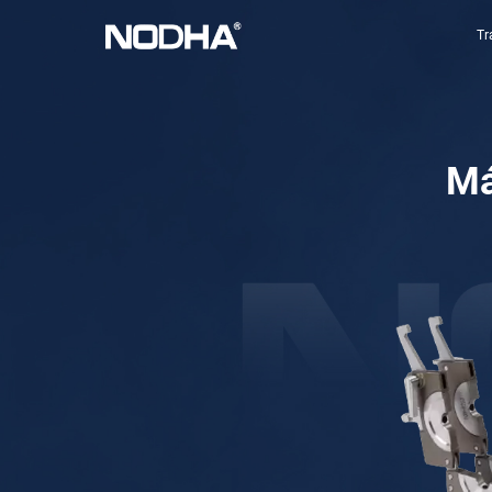
Tr
Má