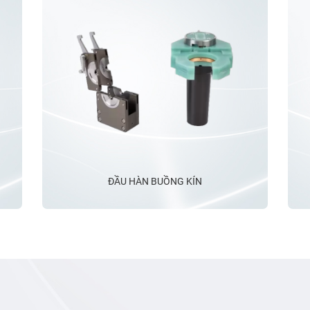
Ngu
đượ
điệ
điệ
cảm
tiế
Ống OD bao gồm:
rộn
điề
BH5: 3.175-15.875mm
vệ,
năn
BH10: 6,35-25,4mm
phố
đượ
thà
buồ
chấ
ĐẦU HÀN BUỒNG KÍN
nhi