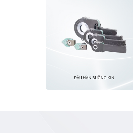
Ống OD bao gồm:
BH40: 6,35-38,1mm
BH80: 19,05-76,2mm
BH118: 38,1-114,3mm
BH170: 50,8-165,2mm
ĐẦU HÀN BUỒNG KÍN