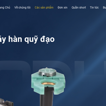
ang Chủ
Về chúng tôi
Các sản phẩm
Đơn xin
Quần short
Tin tức
Bu
y hàn quỹ đạo