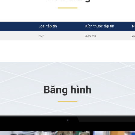
Loại tập tin
Kích thước tập tin
N
PDF
2.93MB
2
Băng hình