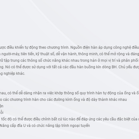
ợc điều khiển tự động theo chương trình. Nguồn điện hàn áp dụng công nghệ điều k
người-máy, tiên tiến, kỹ thuật số, dễ vận hành, thông minh, có thể mở rộng và đán
u trữ tập trung các thông số chức năng khác nhau trong hàn ở mọi vị trí và phân phố
g. Nó có thể được sử dụng với tất cả các đầu hàn buồng kín dòng BH. Chủ yếu đượ
ng nghiệp khác.
hau, có thể dễ dàng nhận ra việc khớp thông số quy trình hàn tự động của ống và
 tạo các chương trình hàn cho các đường kính ống và độ dày thành khác nhau
ện
lỗi
 tốc độ có thể được điều chỉnh bất cứ lúc nào để đáp ứng các yêu cầu đặc biệt của
âng cấp đĩa U và có chức năng lập trình ngoại tuyến