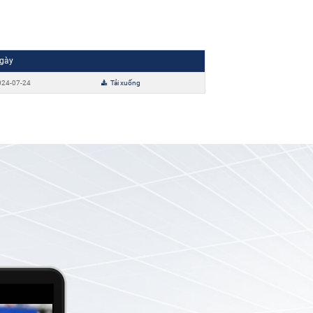
gày
024-07-24
Tải xuống